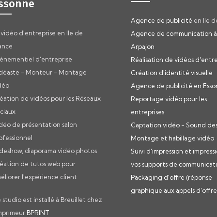
ssonne
Agence de publicité
en Ile d
 vidéo d'entreprise en Ile de
Agence de communication à
ance
Arpajon
énementiel d'entreprise
Réalisation de vidéos d'entr
déaste - Monteur - Montage
Création d'identité visuelle
déo
Agence de publicité en Ess
éation de vidéos pour les Réseaux
Reportage vidéo pour les
ciaux
entreprises
déo de présentation salon
Captation vidéo - Sound des
ofessionnel
Montage et habillage vidéo
ideshow, diaporama vidéo photos
Suivi d'impression et impress
éation de tutos web pour
vos supports de communicat
éliorer l'expérience client
Packaging d'offre (réponse
graphique aux appels d'offre
 studio est installé à Breuillet chez
imprimeur
BPRINT