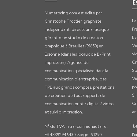
E
Numerocinq.com est édité par
La
Christophe Trottier, graphiste
Fr
indépendant, directeur artistique
Ev
gérant d'un studio de création
Vi
graphique à Breuillet (91650) en
vi
Essonne (dans les locaux de B-Print
Cr
impression). Agence de
So
communication spécialisée dans la
Vi
communication d'entreprise, des
pr
TPE aux grands comptes, prestations
Sl
de création de tous supports de
Cr
communication print / digital / vidéo
am
et suivi d'impression.
Le
N° de TVA intra-communautaire :
l'
FR48392946430. Siège : 91290