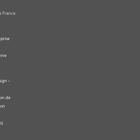
e France
eprise
onne
ign -
ion de
ion
s)